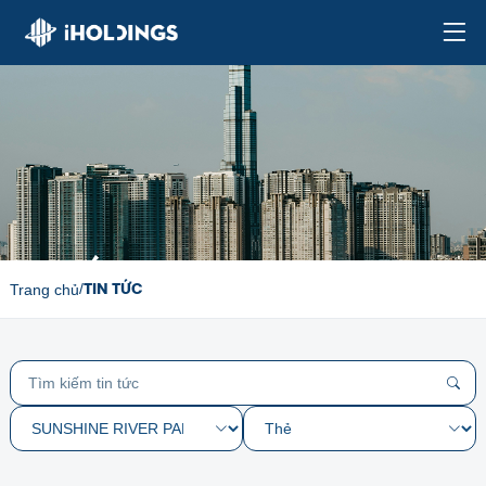
TIN TỨC
TIN TỨC
/
Trang chủ
Tìm kiếm tin tức
Chuyên mục
Thẻ