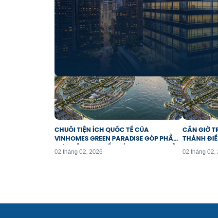
BÀI VIẾT LIÊN QUAN
CHUỖI TIỆN ÍCH QUỐC TẾ CỦA
CẦN GIỜ T
VINHOMES GREEN PARADISE GÓP PHẦN
THÀNH ĐIỂ
ĐƯA VIỆT NAM CẤT CÁNH TRONG CUỘC
02 tháng 02, 2026
02 tháng 02,
ĐUA DU LỊCH TOÀN CẦU