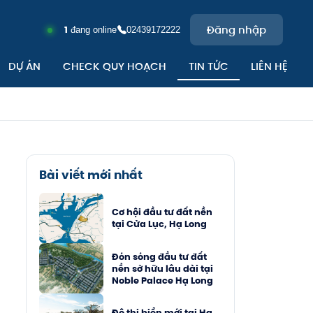
Đăng nhập
1
đang online
02439172222
DỰ ÁN
CHECK QUY HOẠCH
TIN TỨC
LIÊN HỆ
TRA
CH
Bài viết mới nhất
Cơ hội đầu tư đất nền
tại Cửa Lục, Hạ Long
Đón sóng đầu tư đất
nền sở hữu lâu dài tại
Noble Palace Hạ Long
Đô thị biển mới tại Hạ