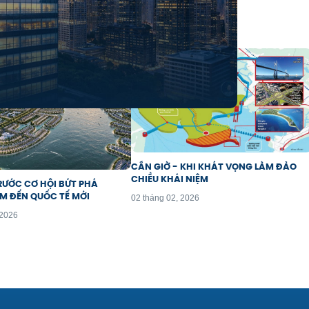
CẦN GIỜ - KHI KHÁT VỌNG LÀM ĐẢO
CHIỀU KHÁI NIỆM
RƯỚC CƠ HỘI BỨT PHÁ
M ĐẾN QUỐC TẾ MỚI
02 tháng 02, 2026
 2026