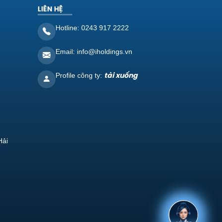
LIÊN HỆ
Xin chào, User!
Hotline: 0243 917 2222
Email: info@iholdings.vn
,
tải xuống
Profile công ty:
Hải