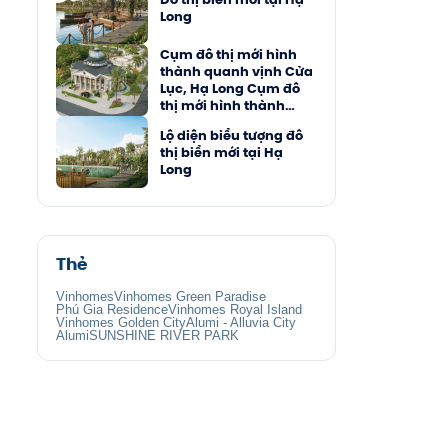
Long
Cụm đô thị mới hình
thành quanh vịnh Cửa
Lục, Hạ Long Cụm đô
thị mới hình thành
quanh vịnh Cửa Lục,
Lộ diện biểu tượng đô
Hạ Long
thị biển mới tại Hạ
Long
Thẻ
Vinhomes
Vinhomes Green Paradise
Phú Gia Residence
Vinhomes Royal Island
Vinhomes Golden City
Alumi - Alluvia City
Alumi
SUNSHINE RIVER PARK