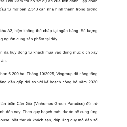
sau khi kiểm tra hồ sơ dự án của liên danh Tập đoàn
đầu tư mở bán 2.343 căn nhà hình thành trong tương
 khu A2, hiện không thế chấp tại ngân hàng. Số lượng
g nguồn cung sản phẩm tại đây.
ốn đã huy động từ khách mua vào đúng mục đích xây
 án.
h hơn 6.200 ha. Tháng 10/2025, Vingroup đã nâng tổng
 tăng gần gấp đôi so với kế hoạch công bố năm 2020
 lấn biển Cần Giờ (Vinhomes Green Paradise) để trở
tính đến nay. Theo quy hoạch mới, dự án sẽ cung ứng
ouse, biệt thự và khách sạn, đáp ứng quy mô dân số