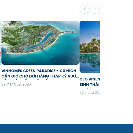
VINHOMES GREEN PARADISE - CÚ HÍCH
CẦN GIỜ CHỜ ĐỢI HÀNG THẬP KỶ VƯƠN
CEO VINENERGO: “SỰ AN T
TẦM ĐIỂM ĐẾN QUỐC TẾ
SINH THÁI BIỂN CẦN GIỜ LÀ
02 tháng 02, 2026
THƯỢNG”
iHoldings
26 tháng 01, 2026
Đang hoạt động