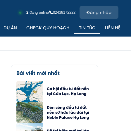
Đăng nhập
2
đang online
02439172222
DỰ ÁN
CHECK QUY HOẠCH
TIN TỨC
LIÊN HỆ
TRA
CH
Bài viết mới nhất
Cơ hội đầu tư đất nền
tại Cửa Lục, Hạ Long
Đón sóng đầu tư đất
nền sở hữu lâu dài tại
Noble Palace Hạ Long
Đô thị biển mới tại Hạ