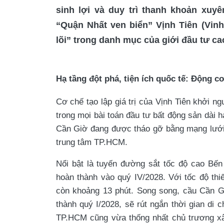
sinh lợi và duy trì thanh khoản xuy
“Quận Nhất ven biển” Vịnh Tiên (Vinh
lõi” trong danh mục của giới đầu tư ca
Hạ tầng đột phá, tiện ích quốc tế: Động c
Cơ chế tạo lập giá trị của Vịnh Tiên khởi ng
trong mọi bài toán đầu tư bất động sản dài
Cần Giờ đang được tháo gỡ bằng mạng lưới g
trung tâm TP.HCM.
Nổi bật là tuyến đường sắt tốc độ cao Bến
hoàn thành vào quý IV/2028. Với tốc độ thi
còn khoảng 13 phút. Song song, cầu Cần Gi
thành quý I/2028, sẽ rút ngắn thời gian di 
TP.HCM cũng vừa thống nhất chủ trương x