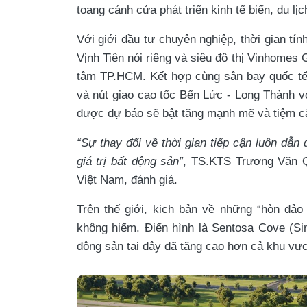
toang cánh cửa phát triển kinh tế biển, du lị
Với giới đầu tư chuyên nghiệp, thời gian tính
Vịnh Tiên nói riêng và siêu đô thị Vinhomes
tâm TP.HCM. Kết hợp cùng sân bay quốc tế
và nút giao cao tốc Bến Lức - Long Thành v
được dự báo sẽ bật tăng mạnh mẽ và tiệm cậ
“Sự thay đổi về thời gian tiếp cận luôn dẫn
giá trị bất động sản”
, TS.KTS Trương Văn Q
Việt Nam, đánh giá.
Trên thế giới, kịch bản về những “hòn đảo 
không hiếm. Điển hình là Sentosa Cove (Sing
động sản tại đây đã tăng cao hơn cả khu vực