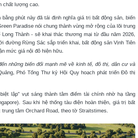
ch chất lượng cao.
 bằng phút này đã tái định nghĩa giá trị bất động sản, biến
 Green Paradise nói chung thành vùng mở rộng của lõi trung
 Long Thành - sẽ khai thác thương mại từ đầu năm 2026,
ới đường Rừng Sác sắp triển khai, bất động sản Vịnh Tiên
n mức giá nội đô hiện hữu.
 đến những biến đổi mạnh mẽ về kinh tế, đô thị, dân cư và
uảng, Phó Tổng Thư ký Hội Quy hoạch phát triển Đô thị
biệt lập” vụt sáng thành tâm điểm tài chính nhờ hạ tầng
apore). Sau khi hệ thống tàu điện hoàn thiện, giá trị bất
 trung tâm Orchard Road, theo tờ Straitstimes.