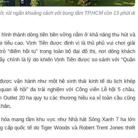
ờ, rút ngắn khoảng cách với trung tâm TP.HCM còn 13 phút di
để hình thành dòng tiền bền vững nằm ở khả năng thu hút và
tiêu cao. Vịnh Tiên được định vị là thủ phủ vui chơi giải
rò “điểm hội tụ” trong toàn bộ đại đô thị, nơi dòng khách
Đây chính là lý do khiến Vịnh Tiên được so sánh với “Quận
ược vận hành như một hệ sinh thái kinh tế du lịch khép
quan lễ hội” đa trải nghiệm với Công viên Lễ hội 5 châu,
 Outlet 20 ha quy tụ các thương hiệu xa xỉ toàn cầu cũng
chân.
ăn hóa mang tầm khu vực như Nhà hát Sóng Xanh 7 ha lớn
g cấp quốc tế do Tiger Woods và Robert Trent Jones thiết