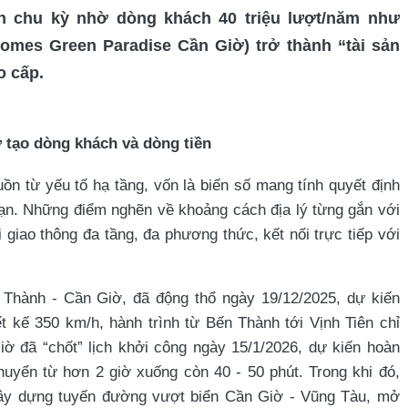
ên chu kỳ nhờ dòng khách 40 triệu lượt/năm như
omes Green Paradise Cần Giờ) trở thành “tài sản
o cấp.
ơ tạo dòng khách và dòng tiền
uồn từ yếu tố hạ tầng, vốn là biến số mang tính quyết định
 hạn. Những điểm nghẽn về khoảng cách địa lý từng gắn với
iao thông đa tầng, đa phương thức, kết nối trực tiếp với
 Thành - Cần Giờ, đã động thổ ngày 19/12/2025, dự kiến
ết kế 350 km/h, hành trình từ Bến Thành tới Vịnh Tiên chỉ
ờ đã “chốt” lịch khởi công ngày 15/1/2026, dự kiến hoàn
chuyển từ hơn 2 giờ xuống còn 40 - 50 phút. Trong khi đó,
ây dựng tuyến đường vượt biển Cần Giờ - Vũng Tàu, mở