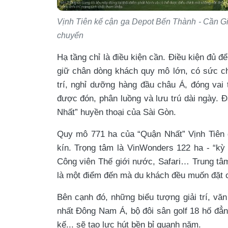
Vịnh Tiên kế cận ga Depot Bến Thành - Cần Gi
chuyển
Hạ tầng chỉ là điều kiện cần. Điều kiện đủ 
giữ chân dòng khách quy mô lớn, có sức chi 
trí, nghỉ dưỡng hàng đầu châu Á, đóng vai t
được đón, phân luồng và lưu trú dài ngày. 
Nhất” huyền thoại của Sài Gòn.
Quy mô 771 ha của “Quận Nhất” Vịnh Tiên đ
kín. Trọng tâm là VinWonders 122 ha - “kỳ 
Công viên Thế giới nước, Safari… Trung tâm
là một điểm đến mà du khách đều muốn đặt 
Bên cạnh đó, những biểu tượng giải trí, v
nhất Đông Nam Á, bộ đôi sân golf 18 hố đẳn
kế... sẽ tạo lực hút bền bỉ quanh năm.