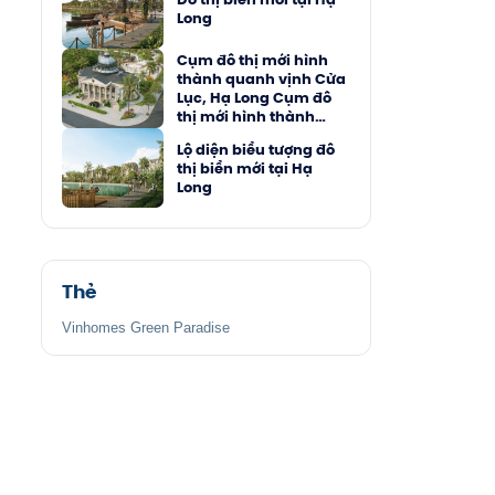
Long
Cụm đô thị mới hình
thành quanh vịnh Cửa
Lục, Hạ Long Cụm đô
thị mới hình thành
quanh vịnh Cửa Lục,
Lộ diện biểu tượng đô
Hạ Long
thị biển mới tại Hạ
Long
Thẻ
Vinhomes Green Paradise