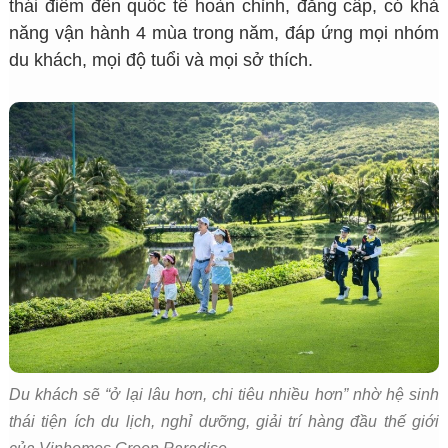
thái điểm đến quốc tế hoàn chỉnh, đẳng cấp, có khả
năng vận hành 4 mùa trong năm, đáp ứng mọi nhóm
du khách, mọi độ tuổi và mọi sở thích.
Du khách sẽ “ở lại lâu hơn, chi tiêu nhiều hơn” nhờ hệ sinh
thái tiện ích du lịch, nghỉ dưỡng, giải trí hàng đầu thế giới