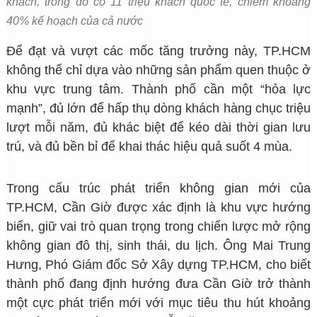
khách, trong đó có 11 triệu khách quốc tế, chiếm khoảng
40% kế hoạch của cả nước
Để đạt và vượt các mốc tăng trưởng này, TP.HCM
không thể chỉ dựa vào những sản phẩm quen thuộc ở
khu vực trung tâm. Thành phố cần một “hỏa lực
mạnh”, đủ lớn để hấp thụ dòng khách hàng chục triệu
lượt mỗi năm, đủ khác biệt để kéo dài thời gian lưu
trú, và đủ bền bỉ để khai thác hiệu quả suốt 4 mùa.
iHoldings
Đang hoạt động
Trong cấu trúc phát triển không gian mới của
TP.HCM, Cần Giờ được xác định là khu vực hướng
biển, giữ vai trò quan trọng trong chiến lược mở rộng
không gian đô thị, sinh thái, du lịch. Ông Mai Trung
Xin chào, User!
Hưng, Phó Giám đốc Sở Xây dựng TP.HCM, cho biết
thành phố đang định hướng đưa Cần Giờ trở thành
một cực phát triển mới với mục tiêu thu hút khoảng