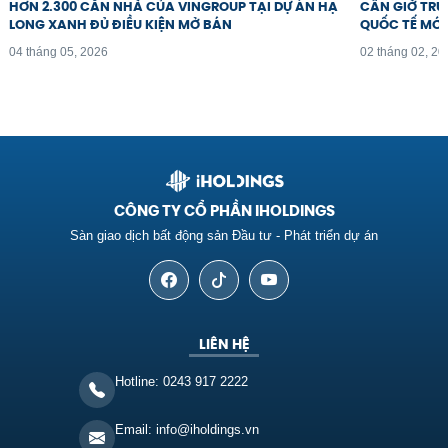
HƠN 2.300 CĂN NHÀ CỦA VINGROUP TẠI DỰ ÁN HẠ
CẦN GIỜ TRƯ
LONG XANH ĐỦ ĐIỀU KIỆN MỞ BÁN
QUỐC TẾ MỚI
04 tháng 05, 2026
02 tháng 02, 20
CÔNG TY CỔ PHẦN IHOLDINGS
Sàn giao dịch bất động sản Đầu tư - Phát triển dự án
LIÊN HỆ
Hotline: 0243 917 2222
Email: info@iholdings.vn